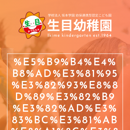
%E5%B9%B4%E4%
B8%AD%E3%81%95
%E3%82%93%E8%8
D%89%E3%82%B9
%E3%82%AD%E3%
83%BC%E3%81%AB