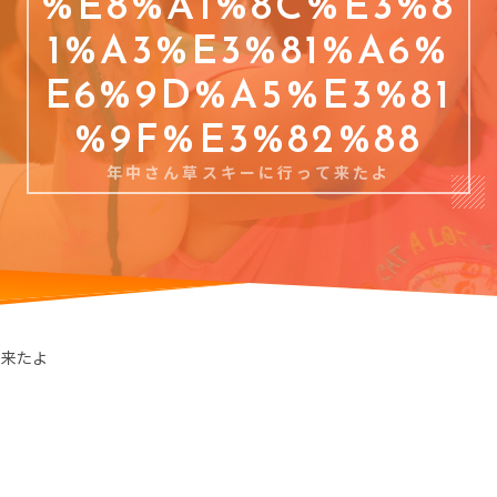
%E8%A1%8C%E3%8
1%A3%E3%81%A6%
E6%9D%A5%E3%81
%9F%E3%82%88
年中さん草スキーに行って来たよ
て来たよ