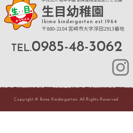
生目幼稚園
Ikime kindergarten est.1964
〒880-2104 宮崎市大字浮田2913番地
0985-48-3062
TEL.
Copyright © Ikime Kindergarten. All Rights Reserved.