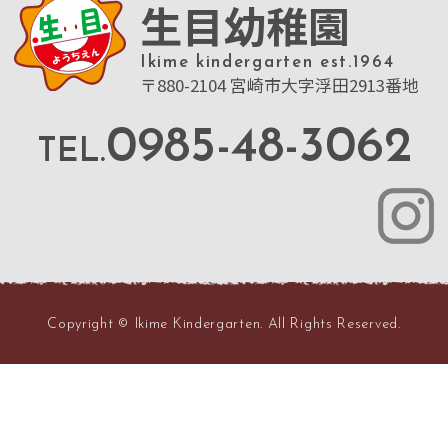
生目幼稚園
Ikime kindergarten est.1964
〒880-2104 宮崎市大字浮田2913番地
0985-48-3062
TEL.
Copyright © Ikime Kindergarten. All Rights Reserved.