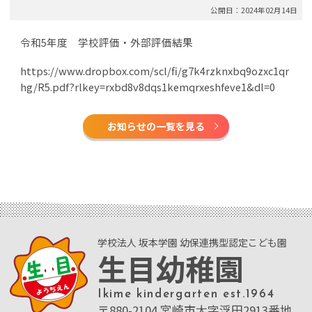
公開日：2024年02月14日
令和5年度 学校評価・外部評価結果
https://www.dropbox.com/scl/fi/g7k4rzknxbq9ozxc1qr
hg/R5.pdf?rlkey=rxbd8v8dqs1kemqrxeshfeve1&dl=0
お知らせの一覧を見る
学校法人 坂本学園 幼保連携型認定こども園
生目幼稚園
Ikime kindergarten est.1964
〒880-2104 宮崎市大字浮田2913番地