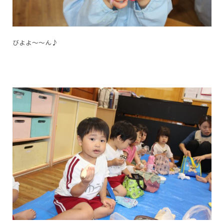
びよよ～～ん♪