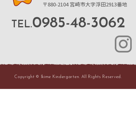
〒880-2104 宮崎市大字浮田2913番地
0985-48-3062
TEL.
Copyright © Ikime Kindergarten. All Rights Reserved.