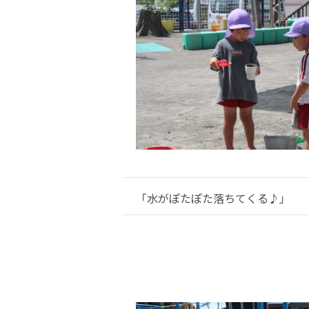
「水がぽたぽた落ちてくる♪」