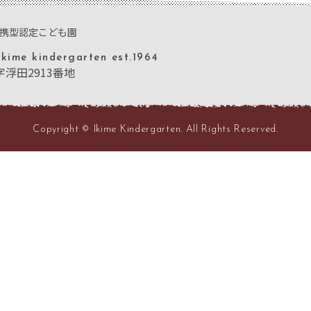
連携型認定こども園
Ikime kindergarten est.1964
大字浮田2913番地
Copyright © Ikime Kindergarten. All Rights Reserved.